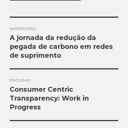
Navegação
ANTERIORES
de
A jornada da redução da
Post
pegada de carbono em redes
anterior:
Post
de suprimento
PRÓXIMO
Consumer Centric
Próximo
Transparency: Work in
post:
Progress