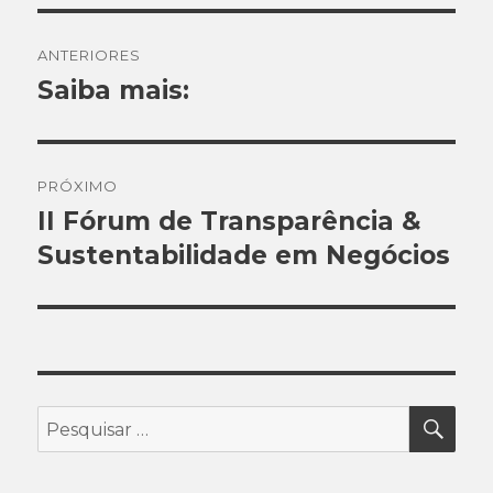
Navegação
ANTERIORES
de
Saiba mais:
Post
anterior:
Post
PRÓXIMO
II Fórum de Transparência &
Próximo
Sustentabilidade em Negócios
post:
PES
Pesquisar
por: