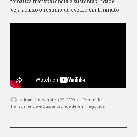
temática transparência e sustentabilidade.
Veja abaixo o resumo do evento em 1 minuto
Autor
admin
Publicado
novembro 29, 2019
Categorias
I Fórum de
em
Transparência e Sustentabilidade em Negócios